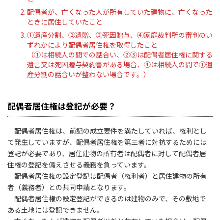
配偶者が、亡くなった人が所有していた建物に、亡くなった
ときに居住していたこと
①遺産分割、②遺贈、③死因贈与、④家庭裁判所の審判のい
ずれかにより配偶者居住権を取得したこと
（①は相続人の間での話合い、②③は配偶者居住権に関する
遺言又は死因贈与契約書がある場合、④は相続人の間で①遺
産分割の話合いが整わない場合です。）
配偶者居住権は登記が必要？
配偶者居住権は、前記の成立要件を満たしていれば、権利とし
て発生していますが、配偶者居住権を第三者に対抗するためには
登記が必要であり、居住建物の所有者は配偶者に対して配偶者居
住権の登記を備えさせる義務を負っています。
配偶者居住権の設定登記は配偶者（権利者）と居住建物の所有
者（義務者）との共同申請となります。
配偶者居住権の設定登記ができるのは建物のみで、その敷地で
ある土地には登記できません。