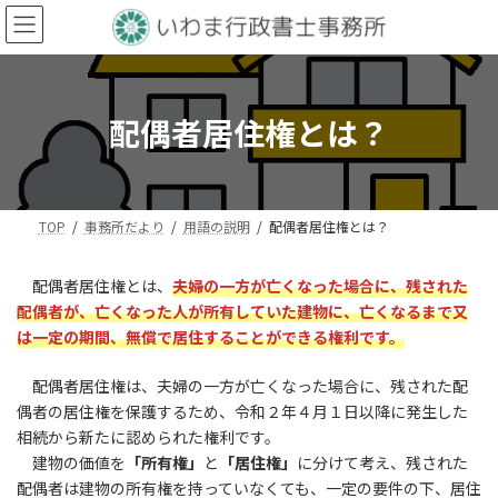
コ
ナ
ン
ビ
テ
ゲ
ン
ー
ツ
シ
配偶者居住権とは？
へ
ョ
ス
ン
キ
に
ッ
移
プ
動
TOP
事務所だより
用語の説明
配偶者居住権とは？
配偶者居住権とは、
夫婦の一方が亡くなった場合に、残された
配偶者が、亡くなった人が所有していた建物に、亡くなるまで又
は一定の期間、無償で居住することができる権利です。
配偶者居住権は、夫婦の一方が亡くなった場合に、残された配
偶者の居住権を保護するため、令和２年４月１日以降に発生した
相続から新たに認められた権利です。
建物の価値を
「所有権」
と
「居住権」
に分けて考え、残された
配偶者は建物の所有権を持っていなくても、一定の要件の下、居住