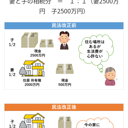
妻と子の相続分 ＝ １：１（妻2500万
円 子2500万円）