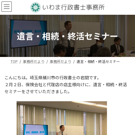
コ
ナ
ン
ビ
テ
ゲ
ン
ー
ツ
シ
遺言・相続・終活セミナー
へ
ョ
ス
ン
キ
に
ッ
移
プ
動
TOP
事務所だより
事務所だより
遺言・相続・終活セミナー
こんにちは。埼玉県桶川市の行政書士の岩間です。
２月２日、保険会社と代理店の店主様向けに、遺言・相続・終活
セミナーをさせていただきました。